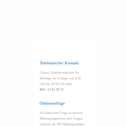
ntakt
lineanfrage
sprechpartner
cebook
Telefonischer Kontakt
Unsere Zentrale erreichen Sie
Montags bis Freitags von 8.30
Uhr bis 16.00 Uhr unter
069 / 13 82 18 72
.
Onlineanfrage
Sie haben eine Frage zu unseren
Bildungsangeboten oder Fragen
rund um die IBS Bildungsinstitut