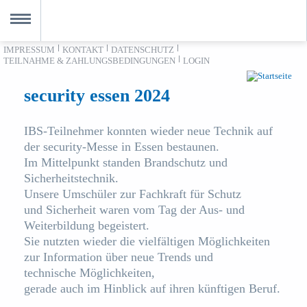
Direkt zum Inhalt
IMPRESSUM
KONTAKT
DATENSCHUTZ
kommen
TEILNAHME & ZAHLUNGSBEDINGUNGEN
LOGIN
MENU
gänge & Termine
security essen 2024
rmine in Offenbach
dorte
IBS-Teilnehmer konnten wieder neue Technik auf
der security-Messe in Essen bestaunen.
fenbach
Im Mittelpunkt standen Brandschutz und
rnehmen
Sicherheitstechnik.
Unsere Umschüler zur Fachkraft für Schutz
ternehmen
und Sicherheit waren vom Tag der Aus- und
ilosophie
Weiterbildung begeistert.
Sie nutzten wieder die vielfältigen Möglichkeiten
eam
zur Information über neue Trends und
uigkeiten
technische Möglichkeiten,
gerade auch im Hinblick auf ihren künftigen Beruf.
akt