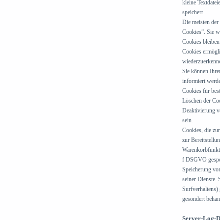
kleine Textdate
speichert.
Die meisten der
Cookies”. Sie w
Cookies bleiben 
Cookies ermögli
wiederzuerkenn
Sie können Ihre
informiert werd
Cookies für bes
Löschen der Coo
Deaktivierung v
sein.
Cookies, die z
zur Bereitstell
Warenkorbfunktio
f DSGVO gespeic
Speicherung von 
seiner Dienste.
Surfverhaltens)
gesondert behan
Server-Log-D