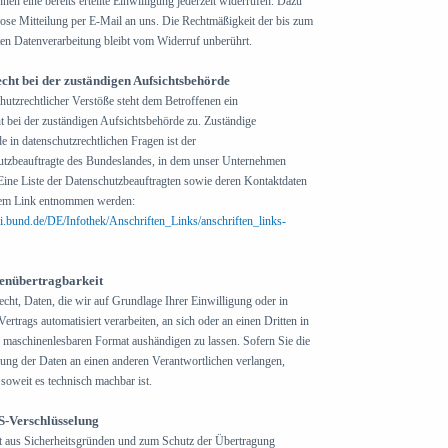
nen eine bereits erteilte Einwilligung jederzeit widerrufen. Dazu
mlose Mitteilung per E-Mail an uns. Die Rechtmäßigkeit der bis zum
ten Datenverarbeitung bleibt vom Widerruf unberührt.
ht bei der zuständigen Aufsichtsbehörde
hutzrechtlicher Verstöße steht dem Betroffenen ein
 bei der zuständigen Aufsichtsbehörde zu. Zuständige
 in datenschutzrechtlichen Fragen ist der
tzbeauftragte des Bundeslandes, in dem unser Unternehmen
 Eine Liste der Datenschutzbeauftragten sowie deren Kontaktdaten
em Link entnommen werden:
i.bund.de/DE/Infothek/Anschriften_Links/anschriften_links-
s external)
tenübertragbarkeit
cht, Daten, die wir auf Grundlage Ihrer Einwilligung oder in
Vertrags automatisiert verarbeiten, an sich oder an einen Dritten in
 maschinenlesbaren Format aushändigen zu lassen. Sofern Sie die
gung der Daten an einen anderen Verantwortlichen verlangen,
, soweit es technisch machbar ist.
S-Verschlüsselung
zt aus Sicherheitsgründen und zum Schutz der Übertragung