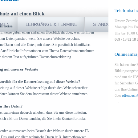
IMPRESSUM
KONTAKT
DATENSCHUTZ
Telefonisch
hutz auf einen Blick
Unsere Zentrale
MMEN
LEHRGÄNGE & TERMINE
STANDORTE
inweise
Montags bis Fre
inweise geben einen einfachen Überblick darüber, was mit Ihren
Uhr bis 16.00 U
en Daten passiert, wenn Sie unsere Website besuchen.
069 / 13 82 18 
 Daten sind alle Daten, mit denen Sie persönlich identifiziert
 Ausführliche Informationen zum Thema Datenschutz entnehmen
Onlineanfra
er diesem Text aufgeführten Datenschutzerklärung.
Sie haben eine 
g auf unserer Website
Bildungsangebo
rund um die IBS
wortlich für die Datenerfassung auf dieser Website?
für Sicherheit
itung auf dieser Website erfolgt durch den Websitebetreiber.
uns Ihre Onlin
daten können Sie dem Impressum dieser Website entnehmen.
über
offenbach
(link sends e-ma
.
ir Ihre Daten?
en zum einen dadurch erhoben, dass Sie uns diese mitteilen.
sich z.B. um Daten handeln, die Sie in ein Kontaktformular
rden automatisch beim Besuch der Website durch unsere IT-
 Das sind vor allem technische Daten (z.B. Internetbrowser,