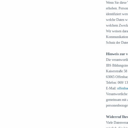
Wenn Sie diese 
erhoben. Person
identifiziert we
welche Daten wi
welchem Zweck 
Wir weisen darau
Kommunikation p
Schutz der Daten
Hinweis zur v
Die verantwortli
IBS Bildungsins
Kaiserstraße 58
63065 Offenba
Telefon: 069/ 1
E-Mail:
offenba
Verantwortliche S
gemeinsam mit a
personenbezogen
Widerruf Ihr
Viele Datenvera