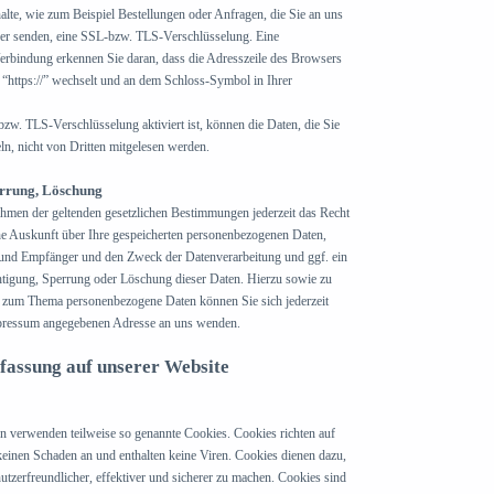
halte, wie zum Beispiel Bestellungen oder Anfragen, die Sie an uns
iber senden, eine SSL-bzw. TLS-Verschlüsselung. Eine
Verbindung erkennen Sie daran, dass die Adresszeile des Browsers
f “https://” wechselt und an dem Schloss-Symbol in Ihrer
zw. TLS-Verschlüsselung aktiviert ist, können die Daten, die Sie
ln, nicht von Dritten mitgelesen werden.
errung, Löschung
hmen der geltenden gesetzlichen Bestimmungen jederzeit das Recht
che Auskunft über Ihre gespeicherten personenbezogenen Daten,
und Empfänger und den Zweck der Datenverarbeitung und ggf. ein
htigung, Sperrung oder Löschung dieser Daten. Hierzu sowie zu
 zum Thema personenbezogene Daten können Sie sich jederzeit
mpressum angegebenen Adresse an uns wenden.
rfassung auf unserer Website
ten verwenden teilweise so genannte Cookies. Cookies richten auf
einen Schaden an und enthalten keine Viren. Cookies dienen dazu,
utzerfreundlicher, effektiver und sicherer zu machen. Cookies sind