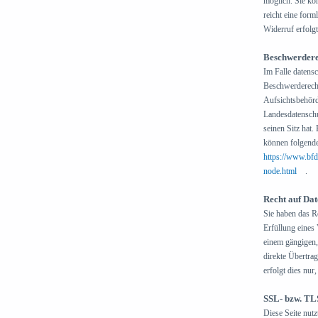
möglich. Sie kön
reicht eine for
Widerruf erfolg
Beschwerderec
Im Falle datensc
Beschwerderecht
Aufsichtsbehörde
Landesdatenschu
seinen Sitz hat.
können folgend
https://www.bfd
node.html
(link i
.
Recht auf Da
Sie haben das Re
Erfüllung eines 
einem gängigen,
direkte Übertra
erfolgt dies nur
SSL- bzw. TL
Diese Seite nut