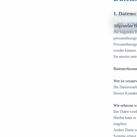
Direkt zum Inhalt
1. Datensc
WILLKO
Allgemeine H
Die folgenden H
personenbezogen
Personenbezogene
werden können.
Sie unserer unt
Datenerfassun
Wer ist verant
Die Datenverarbe
Dessen Kontakt
Wie erfassen w
Ihre Daten werd
Hierbei kann es 
eingeben.
Andere Daten we
Systeme erfasst.