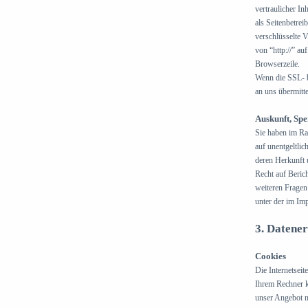
vertraulicher In
als Seitenbetre
verschlüsselte 
von “http://” au
Browserzeile.
Wenn die SSL- b
an uns übermitte
Auskunft, Sp
Sie haben im Ra
auf unentgeltli
deren Herkunft 
Recht auf Beric
weiteren Fragen
unter der im I
3. Datene
Cookies
Die Internetsei
Ihrem Rechner k
unser Angebot n