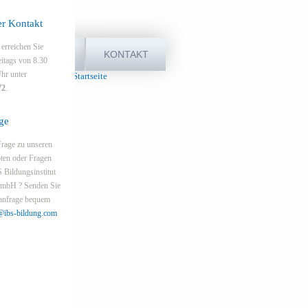
TEILNAHME & ZAHLUNGSBEDINGUNGEN
LOGIN
er Kontakt
 erreichen Sie
UNTERNEHMEN
KONTAKT
itags von 8.30
hr unter
72
.
ge
Frage zu unseren
ten oder Fragen
 Bildungsinstitut
 GmbH ? Senden Sie
eanfrage bequem
@ibs-bildung.com
il)