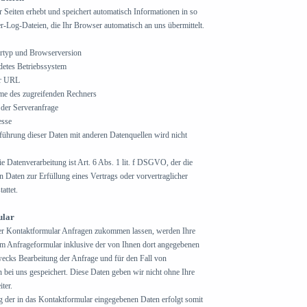
 Seiten erhebt und speichert automatisch Informationen in so
r-Log-Dateien, die Ihr Browser automatisch an uns übermittelt.
rtyp und Browserversion
etes Betriebssystem
er URL
e des zugreifenden Rechners
 der Serveranfrage
esse
hrung dieser Daten mit anderen Datenquellen wird nicht
e Datenverarbeitung ist Art. 6 Abs. 1 lit. f DSGVO, der die
 Daten zur Erfüllung eines Vertrags oder vorvertraglicher
attet.
ular
er Kontaktformular Anfragen zukommen lassen, werden Ihre
 Anfrageformular inklusive der von Ihnen dort angegebenen
ecks Bearbeitung der Anfrage und für den Fall von
 bei uns gespeichert. Diese Daten geben wir nicht ohne Ihre
ter.
g der in das Kontaktformular eingegebenen Daten erfolgt somit