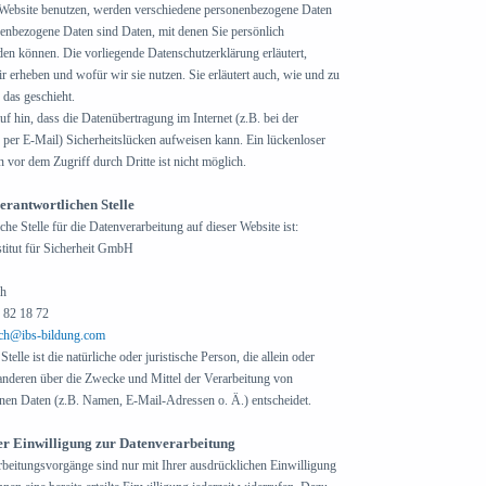
Website benutzen, werden verschiedene personenbezogene Daten
enbezogene Daten sind Daten, mit denen Sie persönlich
rden können. Die vorliegende Datenschutzerklärung erläutert,
r erheben und wofür wir sie nutzen. Sie erläutert auch, wie und zu
das geschieht.
f hin, dass die Datenübertragung im Internet (z.B. bei der
er E-Mail) Sicherheitslücken aufweisen kann. Ein lückenloser
 vor dem Zugriff durch Dritte ist nicht möglich.
erantwortlichen Stelle
che Stelle für die Datenverarbeitung auf dieser Website ist:
titut für Sicherheit GmbH
ch
3 82 18 72
ch@ibs-bildung.com
(link sends e-mail)
telle ist die natürliche oder juristische Person, die allein oder
nderen über die Zwecke und Mittel der Verarbeitung von
en Daten (z.B. Namen, E-Mail-Adressen o. Ä.) entscheidet.
er Einwilligung zur Datenverarbeitung
rbeitungsvorgänge sind nur mit Ihrer ausdrücklichen Einwilligung