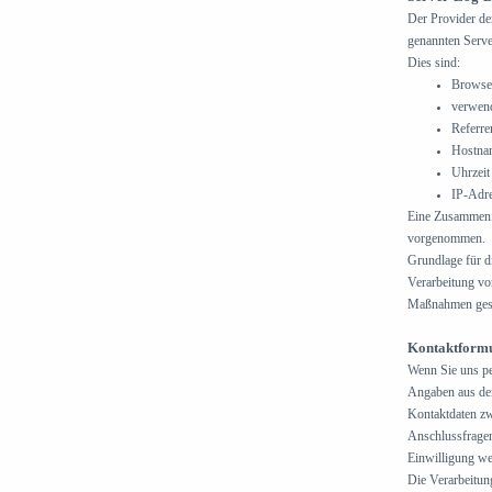
Der Provider der
genannten Serve
Dies sind:
Browse
verwend
Referr
Hostnam
Uhrzeit
IP-Adr
Eine Zusammenfü
vorgenommen.
Grundlage für di
Verarbeitung von
Maßnahmen gest
Kontaktform
Wenn Sie uns p
Angaben aus dem
Kontaktdaten zw
Anschlussfragen
Einwilligung wei
Die Verarbeitun